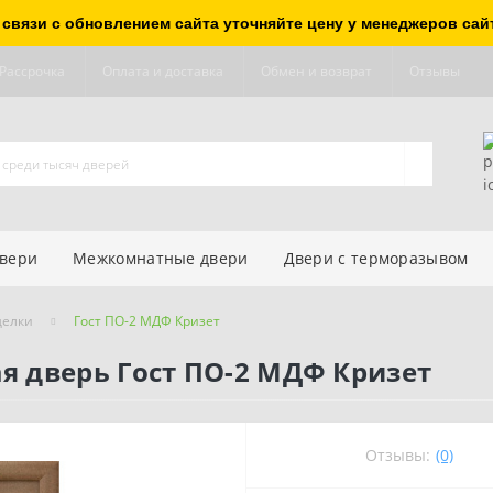
 связи с обновлением сайта уточняйте цену у менеджеров сай
Рассрочка
Оплата и доставка
Обмен и возврат
Отзывы
двери
Межкомнатные двери
Двери с терморазывом
делки
Гост ПО-2 МДФ Кризет
 дверь Гост ПО-2 МДФ Кризет
Отзывы:
(0)