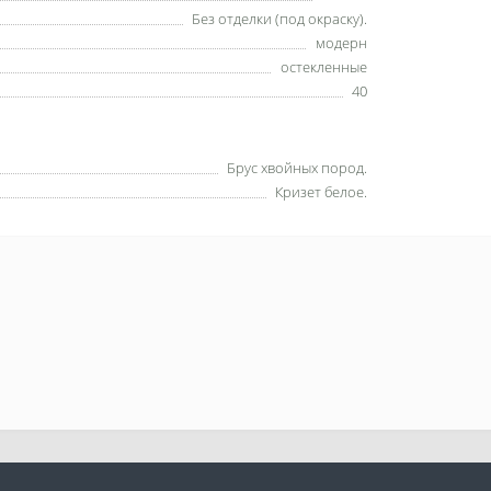
Без отделки (под окраску).
модерн
остекленные
40
Брус хвойных пород.
Кризет белое.