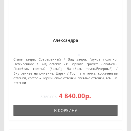
Александра
0
Стиль двери:
Современный
Вид двери:
Глухое полотно,
Остекленное
Вид остекления:
Зеркало графит, Лакобель,
Лакобель светлый (белый), Лакобель темный(черный)
Внутреннее наполнение:
Царги
Группа оттенка:
коричневые
оттенки, светло – коричневые оттенки, светлые оттенки, темные
оттенки
4 840.00р.
5 760.00р.
В КОРЗИНУ