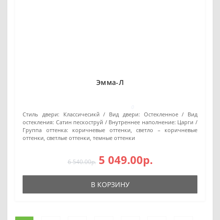
Эмма-Л
0
Стиль двери:
Классичесикй
Вид двери:
Остекленное
Вид
остекления:
Сатин пескоструй
Внутреннее наполнение:
Царги
Группа оттенка:
коричневые оттенки, светло – коричневые
оттенки, светлые оттенки, темные оттенки
5 049.00р.
6 540.00р.
В КОРЗИНУ