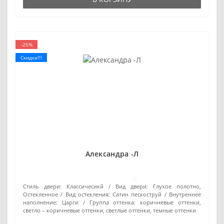
-25%
Скидка!!!
Александра -Л
0
Стиль двери:
Классичесикй
Вид двери:
Глухое полотно,
Остекленное
Вид остекления:
Сатин пескоструй
Внутреннее
наполнение:
Царги
Группа оттенка:
коричневые оттенки,
светло – коричневые оттенки, светлые оттенки, темные оттенки