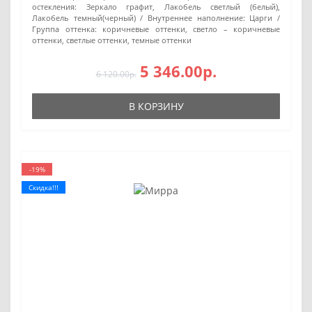
остекления:
Зеркало графит, Лакобель светлый (белый),
Лакобель темный(черный)
Внутреннее наполнение:
Царги
Группа оттенка:
коричневые оттенки, светло – коричневые
оттенки, светлые оттенки, темные оттенки
5 346.00р.
6 120.00р.
В КОРЗИНУ
-19%
Скидка!!!