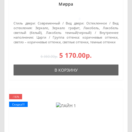
Мирра
0
Стиль двери:
Современный
Вид двери:
Остекленное
Вид
остекления:
Зеркало, Зеркало графит, Лакобель, Лакобель
светлый (белый), Лакобель темный(черный)
Внутреннее
наполнение:
Царги
Группа оттенка:
коричневые оттенки,
светло – коричневые оттенки, светлые оттенки, темные оттенки
5 170.00р.
6 360.00р.
В КОРЗИНУ
-16%
Скидка!!!