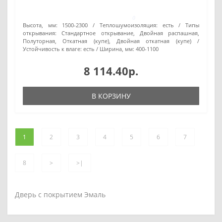
0
Высота, мм:
1500-2300
Теплошумоизоляция:
есть
Типы
открывания:
Стандартное открывание, Двойная распашная,
Полуторная, Откатная (купе), Двойная откатная (купе)
Устойчивость к влаге:
есть
Ширина, мм:
400-1100
8 114.40р.
В КОРЗИНУ
1
2
3
4
5
6
7
8
>
>|
Дверь с покрытием Эмаль