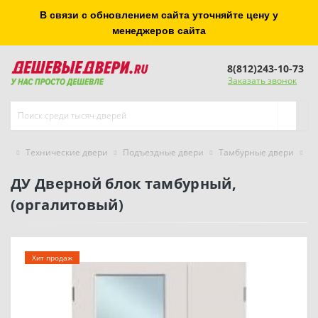
В связи с обновлением сайта уточняйте цену у
менеджеров сайта
8(812)243-10-73
Заказать звонок
Технические двери
Подъездные двери
Тамбурные двери
О
ДУ Дверной блок тамбурный,
(оргалитовый)
Хит продаж