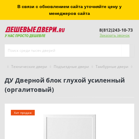
В связи с обновлением сайта уточняйте цену у
менеджеров сайта
8(812)243-10-73
Заказать звонок
Технические двери
Подъездные двери
Тамбурные двери
О
ДУ Дверной блок глухой усиленный
(оргалитовый)
Хит продаж