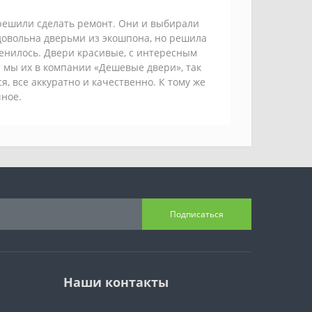
 решили сделать ремонт. Они и выбирали
довольна дверьми из экошпона, но решила
енилось. Двери красивые, с интересным
и мы их в компании «Дешевые двери», так
я, все аккуратно и качественно. К тому же
чное.
Подписаться
Наши контакты