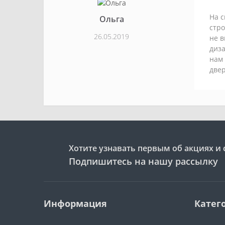
На с
Ольга
стро
26.05.2019
не в
диза
нам 
двер
Хотите узнавать первым об акциях и 
Подпишитесь на нашу рассылку
Информация
Катег