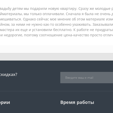
вадьбу детям мы подарили новую квартиру. Сразу же молодые
йматериалы, мы только оплачивали. Сначала я была не очень 
мешиваться. Однако сейчас мое мнение об этом материале изм
йном, за ними не нужно как-то особенно ухаживать. Заказывал
мастера их еще и установили бесплатно. К работе не придратьс
и недорогие, поэтому соотношение цена-качество просто отли
скидках?
ории
Время работы