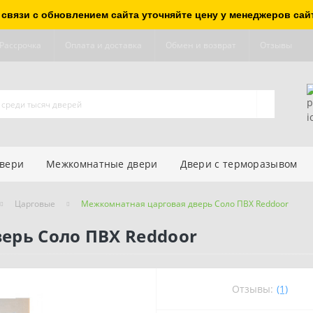
 связи с обновлением сайта уточняйте цену у менеджеров сай
Рассрочка
Оплата и доставка
Обмен и возврат
Отзывы
двери
Межкомнатные двери
Двери с терморазывом
Царговые
Межкомнатная царговая дверь Соло ПВХ Reddoor
ерь Соло ПВХ Reddoor
Отзывы:
(1)