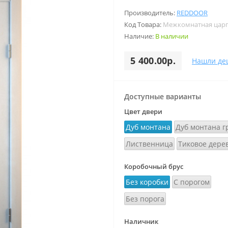
Производитель:
REDDOOR
Код Товара:
Межкомнатная царг
Наличие:
В наличии
5 400.00р.
Нашли де
Доступные варианты
Цвет двери
Дуб монтана
Дуб монтана г
Лиственница
Тиковое дере
Коробочный брус
Без коробки
С порогом
Без порога
Наличник