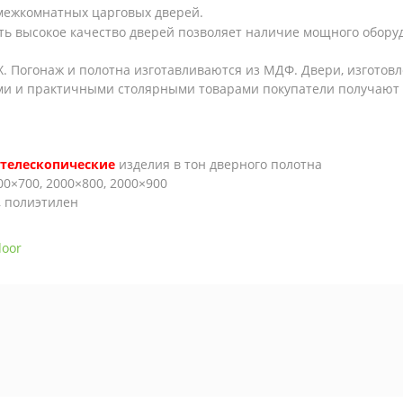
 межкомнатных царговых дверей.
ть высокое качество дверей позволяет наличие мощного оборуд
. Погонаж и полотна изготавливаются из МДФ. Двери, изготовл
ыми и практичными столярными товарами покупатели получают
телескопические
изделия в тон дверного полотна
00×700, 2000×800, 2000×900
, полиэтилен
door