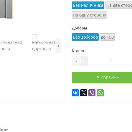
Без наличника
На две стор
На одну сторону
Доборы
Без доборов
до 150
›
Кол-во:
-
В КОРЗИНУ
door