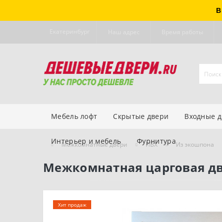
В
Екатеринбург
Наш адрес
Время работы
Мебель лофт
Скрытые двери
Входные 
Интерьер и мебель
Фурнитура
Межкомнатные двери
ПВХ
Из экошпона
Межкомнатная царговая дв
Хит продаж