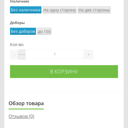
Наличник
Без наличника
На одну сторону
На две стороны
Доборы
Без доборов
до 150
Кол-во:
-
+
В КОРЗИНУ
Обзор товара
Отзывов (0)