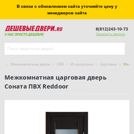
В связи с обновлением сайта уточняйте цену у
менеджеров сайта
8(812)243-10-73
Заказать звонок
Межкомнатные двери
ПВХ
Из экошпона
Царговые
Межко
Межкомнатная царговая дверь
Соната ПВХ Reddoor